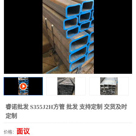
方管
方管
无缝管
睿诺批发 S355J2H方管 批发 支持定制 交货及时
定制
面议
价格：