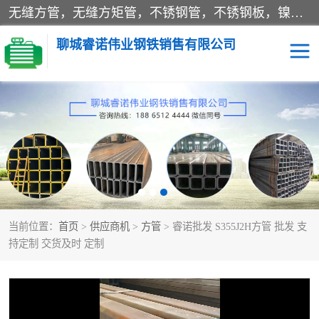
无缝方管，无缝方矩管，不锈钢管，不锈钢板，镍基合金，双相不锈钢，
聊城睿诺伟业钢铁销售有限公司
方管
Q345B方管
睿诺 Q345B方管
睿诺 Q345B方管
睿诺A333GR.6无缝方矩
Q355E方矩管
当前位置：
管
首页
>
供应商机
>
方管
> 睿诺批发 S355J2H方管 批发 支
Q235NHB耐候钢板
S355JR无缝方管
持定制 交货及时 定制
A53方管 20G方矩管
A36无缝方管 S355N方管
方管
A36