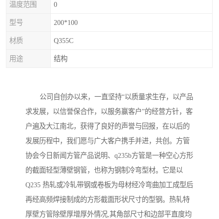
温度范围
0
型号
200*100
材质
Q355C
用途
结构
公司自创办以来，一直坚持“以质量求生存，以产品
求发展，以信誉保合作，以服务赢客户”的经营方针，客
户遍及大江南北，获得了良好的声誉与回报，在以后的
发展历程中，我们愿与广大客户携手并进，共创。方管
协会今日新闻方管产品说明、q235b方管是一种空心方形
的截面轻型薄壁钢管，也称为钢制冷弯型材。它是以
Q235 热轧或冷轧带钢或卷板为母材经冷弯曲加工成型后
再经高频焊接制成的方形截面形状尺寸的型钢。热轧特
厚壁方管除壁厚增厚外情况,其角部尺寸和边部平直度均