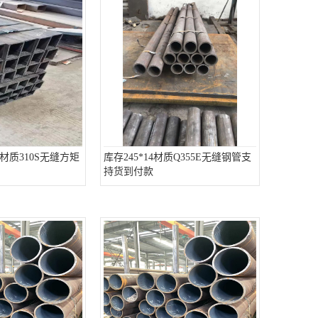
10材质310S无缝方矩
库存245*14材质Q355E无缝钢管支
持货到付款