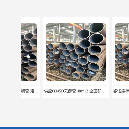
供应Q345D无缝管180*12 全国配送 优良材质 高抗压性 高强度材料 支持批发