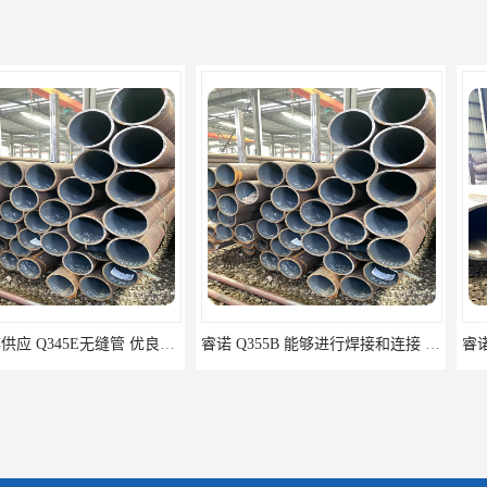
睿诺库存供应 Q345E无缝管 优良材质 抗压性强高强度 耐高温
睿诺 Q355B 能够进行焊接和连接 全国配送 优良材质 高抗压性