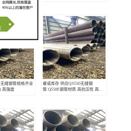
5E无缝钢管规格齐全
睿诺库存 供应Q355D无缝钢
 高强度
管.Q550E钢管材质 高抗压性 高强
度材料 支持货到付款