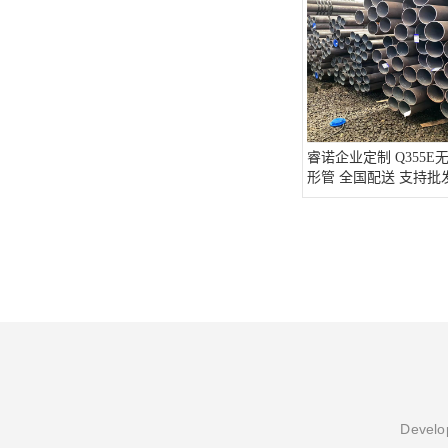
睿诺企业定制 Q355E
形管 全国配送 支持批
Develop