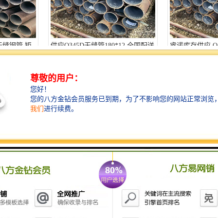
无缝钢管 矩
供应Q345D无缝管180*12 全国配送
睿诺库存供应 Q
发
优良材质 高抗压性 高强度材料 支
材质 抗压性强
持批发
蚀 高强度 耐
睿诺 供应Q355B无缝钢管 245*12
睿诺 库存充足 
库存千吨 支持货到付款
108*6 全国配