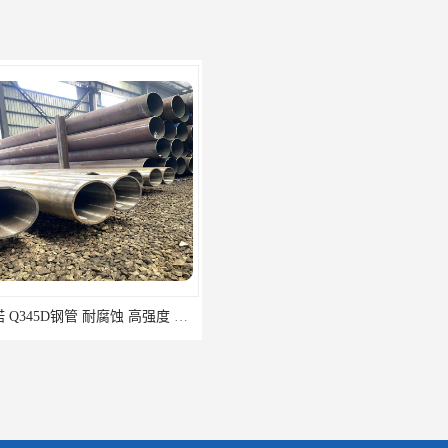
睿诺 Q345D钢管 耐腐蚀 高强度 耐高温
睿诺 供应Q355B无缝钢管 245*12 库存千吨 支持货到付款