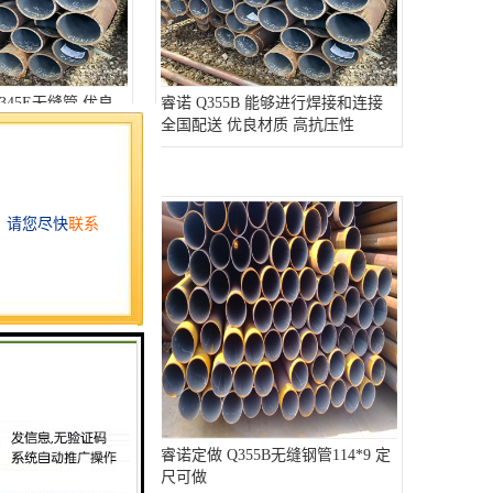
345E无缝管 优良
睿诺 Q355B 能够进行焊接和连接
高强度 耐高温
全国配送 优良材质 高抗压性
Q355C无缝钢管
睿诺定做 Q355B无缝钢管114*9 定
送 高抗压性 高强度材
尺可做