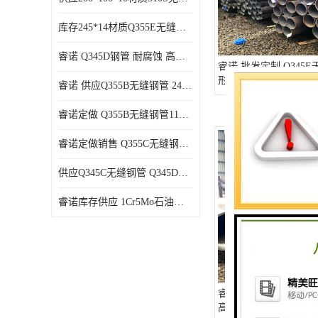
库存245*14材质Q355E无缝钢管支持货到付款
睿诺 Q345D钢管 耐腐蚀 高强度 耐高温
睿诺 批发定制 Q345E
形管 全国配送 支持批
睿诺 供应Q355B无缝钢管 245*12 库存千吨 支持货到付款
睿诺定做 Q355B无缝钢管114*9 定尺可做
睿诺定做销售 Q355C无缝钢管180*180*10 库存充足
供应Q345C无缝钢管 Q345D无缝管 规格齐全可货到付款
睿诺库存供应 1Cr5Mo石油裂化管 优良材质 抗压性强
睿诺 Q345D钢管 耐腐
高温