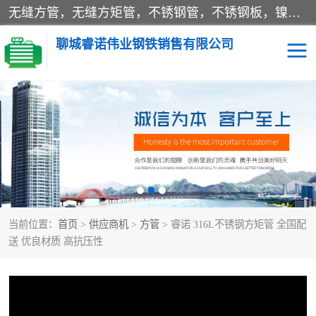
无缝方管，无缝方矩管，不锈钢管，不锈钢板，镍基合金，双相不锈钢，
聊城睿诺伟业钢铁销售有限公司
方管
Q345B方管
睿诺 Q345B方管
睿诺 Q345B方管
睿诺A333GR.6无缝方矩
Q355E方矩管
当前位置：
管
首页
>
供应商机
>
方管
> 睿诺 316L不锈钢方矩管 全国配
Q235NHB耐候钢板
S355JR无缝方管
送 优良材质 高抗压性
A53方管 20G方矩管
A36无缝方管 S355N方管
方管
A36