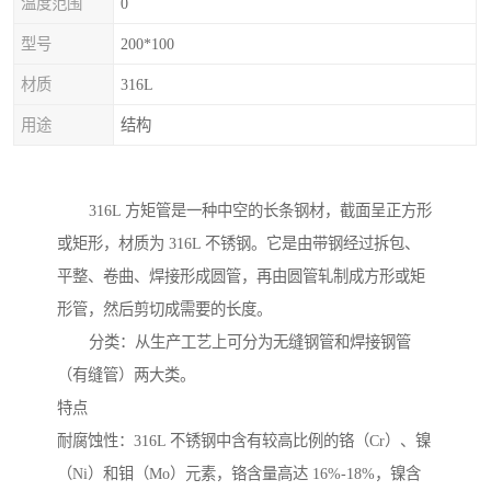
温度范围
0
型号
200*100
材质
316L
用途
结构
316L 方矩管是一种中空的长条钢材，截面呈正方形
或矩形，材质为 316L 不锈钢。它是由带钢经过拆包、
平整、卷曲、焊接形成圆管，再由圆管轧制成方形或矩
形管，然后剪切成需要的长度。
分类：从生产工艺上可分为无缝钢管和焊接钢管
（有缝管）两大类。
特点
耐腐蚀性：316L 不锈钢中含有较高比例的铬（Cr）、镍
（Ni）和钼（Mo）元素，铬含量高达 16%-18%，镍含