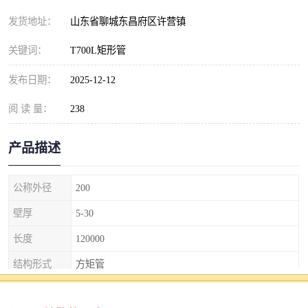
发货地址：
山东省聊城东昌府区许营镇
关键词：
T700L矩形管
发布日期：
2025-12-12
阅 读 量：
238
产品描述
公称外径
200
壁厚
5-30
长度
120000
结构形式
方矩管
温度范围
0.0