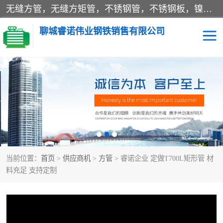
无缝方管，无缝方矩管，不锈钢管，不锈钢板，镍基合金，双相不锈钢，
聊城睿诺伟业钢铁销售有限公司
方管
Q345B方管
睿诺 Q345B方管
睿诺 Q345B方管
睿诺A333GR.6无缝方矩
Q355E方矩管
当前位置：
管
首页
>
供应商机
>
方管
> 睿诺企业 定做T700L矩形管 材
Q235NHB耐候钢板
S355JR无缝方管
料充足 支持定制
A53方管 20G方矩管
A36无缝方管 S355N方管
方管
A36