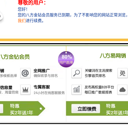
型号
30*60
材质
T700L
用途
结构
聊城睿诺伟业钢铁销售有限公司是供应Q420C方矩管、
Q460B无缝方矩管、Q690C方管、Q355D无缝方矩管、
Q390B无缝方矩管。T700L焊接方管.Q980挂车管的厂
家，公司生产的高强方管国内外各大工程建筑。
睿诺伟业卷管产品执行标准为：GB/T50205-2001、
GB/T3092-2001等。大型卷管，厚壁卷管产品广泛用于
石油、化工、气输送、打桩及城市供水、供热、供气等
工程。
公司拥有完善的大型卷管，厚壁卷管，是可生产各种规
格各种壁厚的大型卷管。睿诺伟业的厚壁卷管大型卷管
产品销往全国各大型企业，深受客户信赖与。