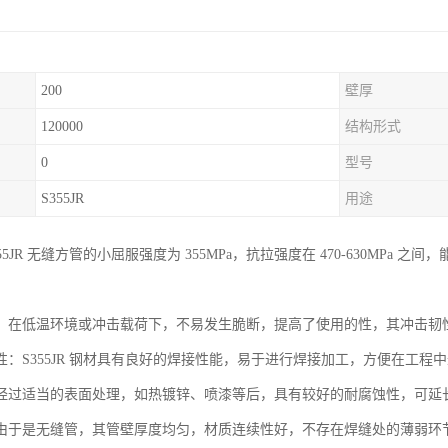
200
壁厚
120000
结构形式
0
型号
S355JR
用途
55JR 无缝方管的小屈服强度为 355MPa，抗拉强度在 470-630MP
：在低温环境或冲击载荷下，不易发生脆断，提高了使用的性，其冲击韧性
性：S355JR 钢材具有良好的焊接性能，易于进行焊接加工，方便在工
经过适当的表面处理，如热镀锌、喷漆等后，具有较好的耐腐蚀性，可延
由于是无缝管，其管壁厚度均匀，材质连续性好，不存在焊缝处的薄弱环