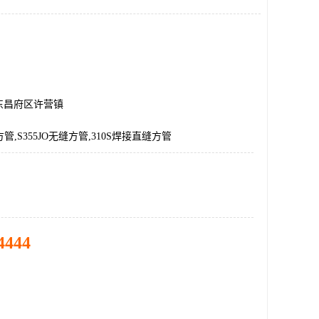
东昌府区许营镇
缝方管,S355JO无缝方管,310S焊接直缝方管
4444