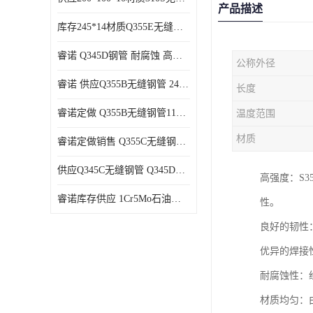
产品描述
库存245*14材质Q355E无缝钢管支持货到付款
睿诺 Q345D钢管 耐腐蚀 高强度 耐高温
公称外径
睿诺 供应Q355B无缝钢管 245*12 库存千吨 支持货到付款
长度
睿诺定做 Q355B无缝钢管114*9 定尺可做
温度范围
材质
睿诺定做销售 Q355C无缝钢管180*180*10 库存充足
供应Q345C无缝钢管 Q345D无缝管 规格齐全可货到付款
高强度：S3
睿诺库存供应 1Cr5Mo石油裂化管 优良材质 抗压性强
性。
良好的韧性
优异的焊接
耐腐蚀性：
材质均匀：