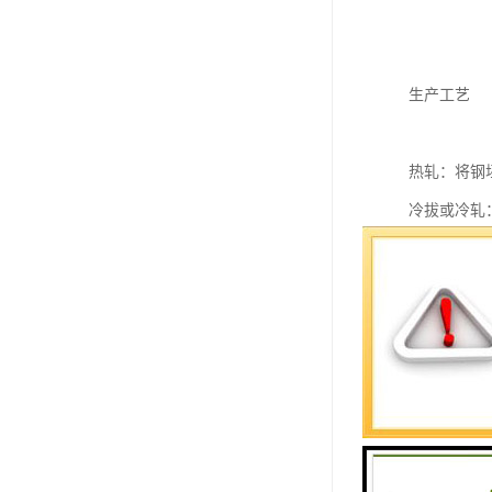
生产工艺
热轧：将钢
冷拔或冷轧
产品规格
边长：方管边
壁厚：壁厚根
长度：常见