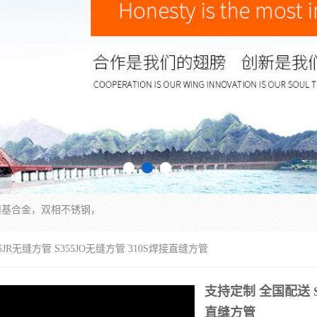
镍基合金，双相不锈钢，
5JR无缝方管 S355JO无缝方管 310S焊接直缝方管
支持定制 全国配送 S3
直缝方管