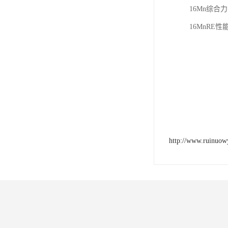
16Mn综
16MnRE
http://www.ruinuow