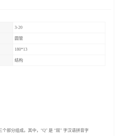
3-20
圆管
180*13
结构
分组成。其中，“Q” 是 “屈” 字汉语拼音字