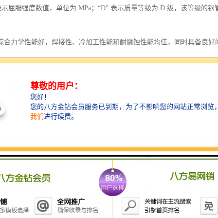
” 表示屈服强度数值，单位为 MPa；“D” 表示质量等级为 D 级，该等级的
综合力学性能好，焊接性、冷加工性能和耐腐蚀性能均佳，同时具备良好
强度为 490-675MPa，屈服强度≥355MPa，伸长率≥22%。
钢管标准主要有 GB/T8162、GB/T8163、GB/T3639、GB3087、GB9
广泛应用于船舶、锅炉、压力容器、石油储罐、桥梁、电站设备、起重运
筑、地下管廊，以及石油和气输送、化工、电力等行业也有重要应用。