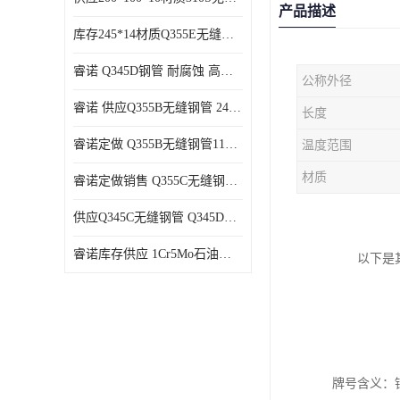
产品描述
库存245*14材质Q355E无缝钢管支持货到付款
睿诺 Q345D钢管 耐腐蚀 高强度 耐高温
公称外径
睿诺 供应Q355B无缝钢管 245*12 库存千吨 支持货到付款
长度
睿诺定做 Q355B无缝钢管114*9 定尺可做
温度范围
材质
睿诺定做销售 Q355C无缝钢管180*180*10 库存充足
供应Q345C无缝钢管 Q345D无缝管 规格齐全可货到付款
睿诺库存供应 1Cr5Mo石油裂化管 优良材质 抗压性强
以下是
牌号含义：