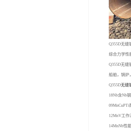
Q355D无
综合力学性
Q355D无
船舶，锅炉
Q355D
无缝
18Nb含N
09MnC
12MnV工
14MnNb