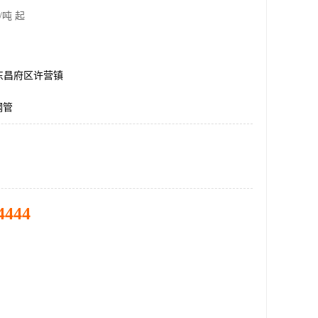
/吨 起
东昌府区许营镇
钢管
4444