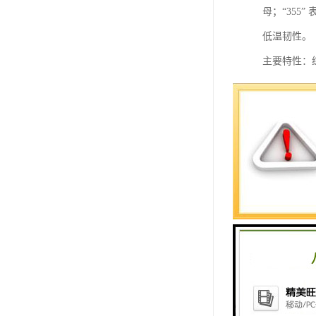
母；“355
低温韧性。
主要特性：
力学性能：抗拉
执行标准：无缝
产。
应用领域：
梁、高层建