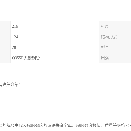
219
壁厚
124
结构形式
20
型号
Q355E无缝钢管
用途
其详细介绍：
钢的牌号由代表屈服强度的汉语拼音字母、屈服强度数值、质量等级符号三个部